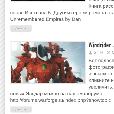
Книга расс
после Исствана 5. Другим героем романа ст
Unremembered Empires by Dan
»
Далее
Windrider 
SITH
М
Вот подос
фотографи
июньского 
Кликните н
увеличить.
новых Эльдар можно на нашем форуме
http://forums.warforge.ru/index.php?showtopic
»
Далее