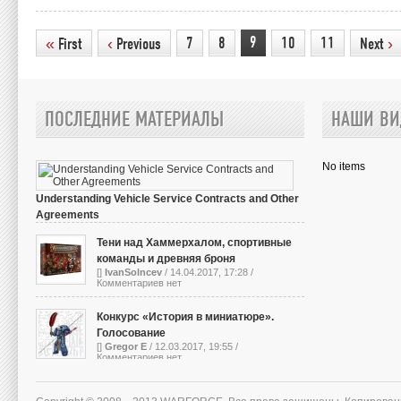
9
«
‹
7
8
10
11
›
First
Previous
Next
ПОСЛЕДНИЕ МАТЕРИАЛЫ
НАШИ ВИ
No items
Understanding Vehicle Service Contracts and Other
Agreements
[]
IvanSolncev
/ 13.10.2023, 05:01 /
Комментариев нет
Тени над Хаммерхалом, спортивные
команды и древняя броня
[]
IvanSolncev
/ 14.04.2017, 17:28 /
Комментариев нет
Конкурс «История в миниатюре».
Голосование
[]
Gregor E
/ 12.03.2017, 19:55 /
Комментариев нет