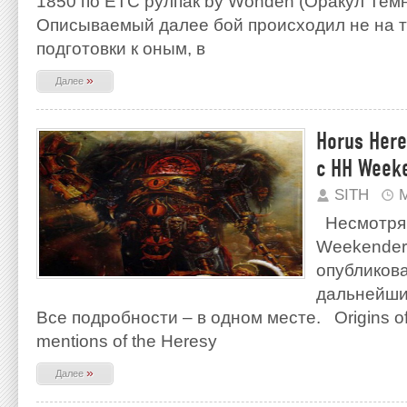
1850 по ЕТС рулпак by Wonden (Оракул Тем
Описываемый далее бой происходил не на т
подготовки к оным, в
»
Далее
Horus Her
с HH Weeke
SITH
М
Несмотря 
Weekender
опубликов
дальнейши
Все подробности – в одном месте. Origins of t
mentions of the Heresy
»
Далее