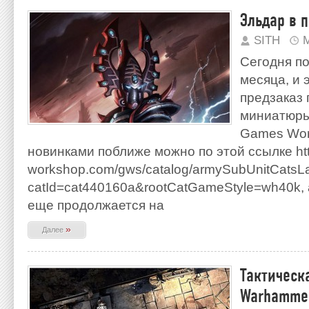
Эльдар в 
SITH
М
Сегодня п
месяца, и э
предзаказ
миниатюры 
Games Wor
новинками поближе можно по этой ссылке ht
workshop.com/gws/catalog/armySubUnitCatsLa
catId=cat440160a&rootCatGameStyle=wh40k,
еще продолжается на
»
Далее
Тактическа
Warhammer