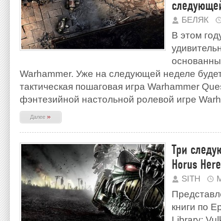
следующе
БЕЛЯК
В этом год
удивительн
основанны
Warhammer. Уже на следующей неделе будет
тактическая пошаговая игра Warhammer Ques
фэнтезийной настольной ролевой игре War
»
Далее
Три следу
Horus Here
SITH
М
Представл
книги по Е
Library: Vu