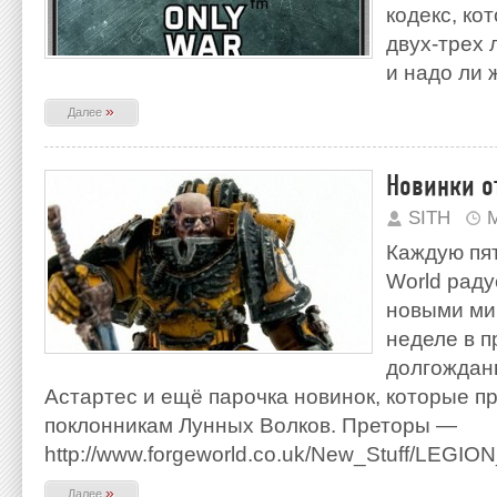
кодекс, к
двух-трех 
и надо ли 
»
Далее
Новинки от
SITH
М
Каждую пят
World раду
новыми ми
неделе в п
долгождан
Астартес и ещё парочка новинок, которые пр
поклонникам Лунных Волков. Преторы —
http://www.forgeworld.co.uk/New_Stuff/LEG
»
Далее