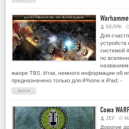
Warhammer
БЕЛЯК
Для счаст
устройств
системой i
по вселен
названием
жанре TBS. Итак, немного информации об иг
предназначено только для iPhone и iPad; -
»
Далее
Союз WARF
ZEF
М
Дорогие д