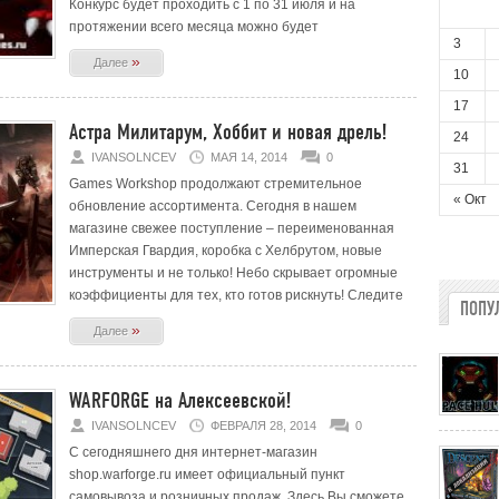
Конкурс будет проходить с 1 по 31 июля и на
протяжении всего месяца можно будет
3
»
Далее
10
17
Астра Милитарум, Хоббит и новая дрель!
24
IVANSOLNCEV
МАЯ 14, 2014
0
31
Games Workshop продолжают стремительное
« Окт
обновление ассортимента. Сегодня в нашем
магазине свежее поступление – переименованная
Имперская Гвардия, коробка с Хелбрутом, новые
инструменты и не только! Небо скрывает огромные
коэффициенты для тех, кто готов рискнуть! Следите
ПОПУ
»
Далее
WARFORGE на Алексеевской!
IVANSOLNCEV
ФЕВРАЛЯ 28, 2014
0
С сегодняшнего дня интернет-магазин
shop.warforge.ru имеет официальный пункт
самовывоза и розничных продаж. Здесь Вы сможете