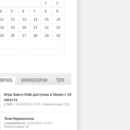
1
2
4
5
6
7
8
9
11
12
13
14
15
16
18
19
20
21
22
23
25
26
27
28
29
30
ЛЯРНОЕ
КОММЕНТАРИИ
ТЭГИ
Игра Space Hulk доступна в Steam с 15
августа
[]
Sith
/ 15.08.2013, 20:01 /
Комментарии (11)
Тени Нерекхолла
[]
IvanSolncev
/ 8.04.2014, 13:31 /
Комментарии (9)