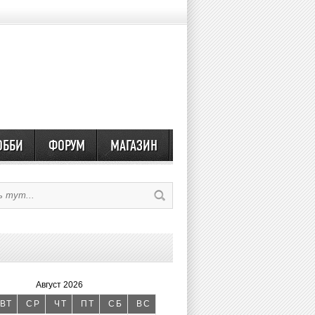
ОББИ
ФОРУМ
МАГАЗИН
Август 2026
ВТ
СР
ЧТ
ПТ
СБ
ВС