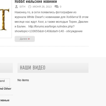
Hobbit июльские новинки
SITH
ИЮНЯ 28, 2013
0
Наконец-то, в сети появились фотографии из
журнала White Dwarf с новинками для Хоббита! В этом
месяце нас ждут Азог, а также молодые Торин, Двалин
и Балин. http://forums.warforge.ru/index.php?
showtopic=133655&st=140&start=140 - обсуждение
»
Далее
НАШИ ВИДЕО
No items
nd Other
в нет
тивные