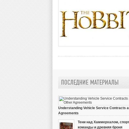
ПОСЛЕДНИЕ МАТЕРИАЛЫ
Understanding Vehicle Service Contracts a
Agreements
[]
IvanSolncev
/ 13.10.2023, 05:01 /
Комментарие
Тени над Хаммерхалом, спор
команды и древняя броня