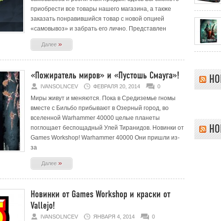
приобрести все товары нашего магазина, а также
заказать понравившийся товар с новой опцией
«самовывоз» и забрать его лично. Представлен
»
Далее
«Пожиратель миров» и «Пустошь Смауга»!
НО
IVANSOLNCEV
ФЕВРАЛЯ 20, 2014
0
Миры живут и меняются. Пока в Средиземье гномы
вместе с Бильбо прибывают в Озерный город, во
вселенной Warhammer 40000 целые планеты
НО
поглощает беспощадный Улей Тиранидов. Новинки от
Games Workshop! Warhammer 40000 Они пришли из-
за
»
Далее
Новинки от Games Workshop и краски от
Vallejo!
IVANSOLNCEV
ЯНВАРЯ 4, 2014
0