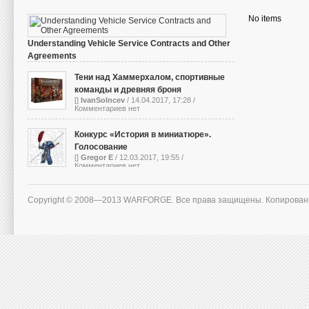
No items
Understanding Vehicle Service Contracts and Other
Agreements
[]
IvanSolncev
/ 13.10.2023, 05:01 /
Комментариев нет
Тени над Хаммерхалом, спортивные
команды и древняя броня
[]
IvanSolncev
/ 14.04.2017, 17:28 /
Комментариев нет
Конкурс «История в миниатюре».
Голосование
[]
Gregor E
/ 12.03.2017, 19:55 /
Комментариев нет
Copyright © 2008—2013 WARFORGE. Все права защищены. Копирован