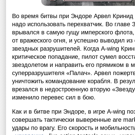
Во время битвы при Эндоре Арвел Кринид 
надо использовать перехватчик. Во главе 
врывался в самую гущу имперского флота,
от вражеского огня, и успешно выводил из
звездных разрушителей. Когда А-wing Кри
критическое попадание, пилот сумел восс
звездолетом и направить его прямиком в м
суперразрушителя «Палач». Арвел пожертв
уничтожить командование корабля. В резу
врезался в недостроенную вторую «Звезду 
изменило перевес сил в бою.
Как и в битве при Эндоре, в игре А-wing п
совершать тактически выверенные
are mark
удары по врагу. Его скорость и мобильност