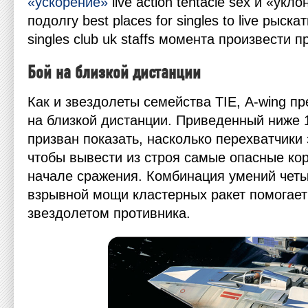
«ускорение»
live action tentacle sex
и «укло
подолгу
best places for singles to live
рыскат
singles club uk staffs
момента произвести п
Бой на близкой дистанции
Как и звездолеты семейства TIE, А-wing пр
на близкой дистанции. Приведенный ниже 
призван показать, насколько перехватчики 
чтобы вывести из строя самые опасные ко
начале сражения. Комбинация умений четы
взрывной мощи кластерных ракет помогает
звездолетом противника.