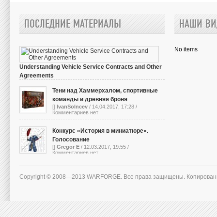
ПОСЛЕДНИЕ МАТЕРИАЛЫ
НАШИ ВИ
No items
Understanding Vehicle Service Contracts and Other
Agreements
[]
IvanSolncev
/ 13.10.2023, 05:01 /
Комментариев нет
Тени над Хаммерхалом, спортивные
команды и древняя броня
[]
IvanSolncev
/ 14.04.2017, 17:28 /
Комментариев нет
Конкурс «История в миниатюре».
Голосование
[]
Gregor E
/ 12.03.2017, 19:55 /
Комментариев нет
Copyright © 2008—2013 WARFORGE. Все права защищены. Копирован