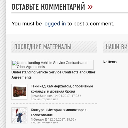
»
ОСТАВЬТЕ КОММЕНТАРИЙ
You must be
logged in
to post a comment.
ПОСЛЕДНИЕ МАТЕРИАЛЫ
НАШИ ВИ
No items
Understanding Vehicle Service Contracts and Other
Agreements
[]
IvanSolncev
/ 13.10.2023, 05:01 /
Комментариев нет
Тени над Хаммерхалом, спортивные
команды и древняя броня
[]
IvanSolncev
/ 14.04.2017, 17:28 /
Комментариев нет
Конкурс «История в миниатюре».
Голосование
[]
Gregor E
/ 12.03.2017, 19:55 /
Комментариев нет