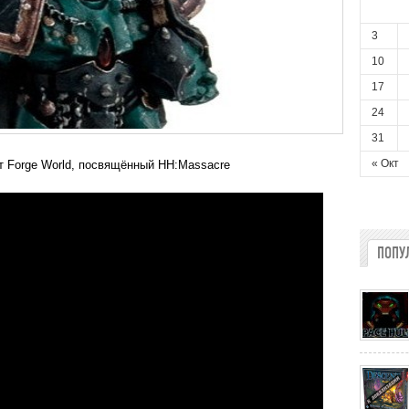
3
10
17
24
31
« Окт
т Forge World, посвящённый HH:Massacre
ПОПУ