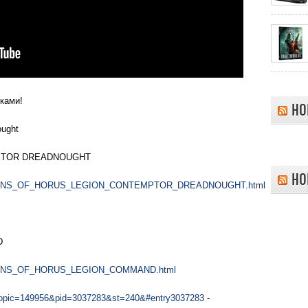
ками!
НО
ought
НО
tuff/SONS_OF_HORUS_LEGION_CONTEMPTOR_DREADNOUGHT.html
uff/SONS_OF_HORUS_LEGION_COMMAND.html
owtopic=149956&pid=3037283&st=240&#entry3037283
-