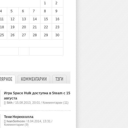
1
2
4
5
6
7
8
9
11
12
13
14
15
16
18
19
20
21
22
23
25
26
27
28
29
30
ЛЯРНОЕ
КОММЕНТАРИИ
ТЭГИ
Игра Space Hulk доступна в Steam с 15
августа
[]
Sith
/ 15.08.2013, 20:01 /
Комментарии (11)
Тени Нерекхолла
[]
IvanSolncev
/ 8.04.2014, 13:31 /
Комментарии (9)