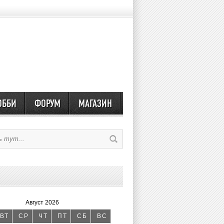
ОББИ
ФОРУМ
МАГАЗИН
Август 2026
ВТ
СР
ЧТ
ПТ
СБ
ВС