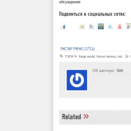
обсуждение
Поделиться в социальных сетях:
РќСЂР°РІРёС‚СЃСЏ
»
ТЭГИ
forge world
,
Horus heresy
,
hot
Об авторе:
Sith
»
Related