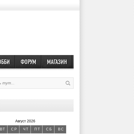
ОББИ
ФОРУМ
МАГАЗИН
Август 2026
ВТ
СР
ЧТ
ПТ
СБ
ВС