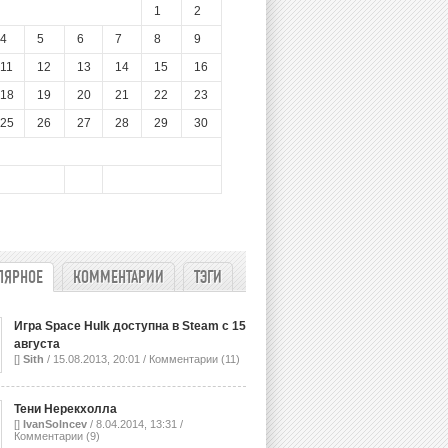
1
2
4
5
6
7
8
9
11
12
13
14
15
16
18
19
20
21
22
23
25
26
27
28
29
30
ЛЯРНОЕ
КОММЕНТАРИИ
ТЭГИ
Игра Space Hulk доступна в Steam с 15
августа
[]
Sith
/ 15.08.2013, 20:01 /
Комментарии (11)
Тени Нерекхолла
[]
IvanSolncev
/ 8.04.2014, 13:31 /
Комментарии (9)