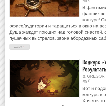
0
В фэнтези
фаншикшен
конкурс! С
офисе/аудитории и таращиться в окно на а
Душа жаждет поющих над головой снастей, с
пушечных выстрелов, звона абордажных саб
»
Далее
Конкурс «
Результат
GREGOR 
0
Вот и подо
конкурс в
Хочется от