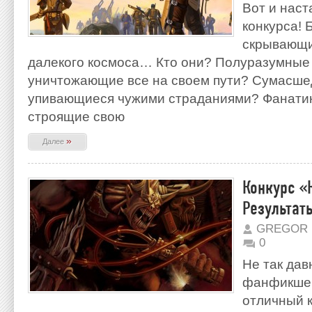
Вот и наст
конкурса!
скрывающи
далекого космоса… Кто они? Полуразумные
уничтожающие все на своем пути? Сумасше
упивающиеся чужими страданиями? Фанатик
строящие свою
»
Далее
Конкурс «
Результат
GREGOR 
0
Не так дав
фанфикше
отличный 