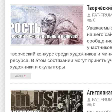
Творчески
FAT-FRU
0
Уважаемые
нашего са
сообщение
участнико
творческий конкурс среди художников и ми
ресурса. В этом состязании могут принять у
художники и скульпторы
»
Далее
Агитплака
FAT-FRU
0