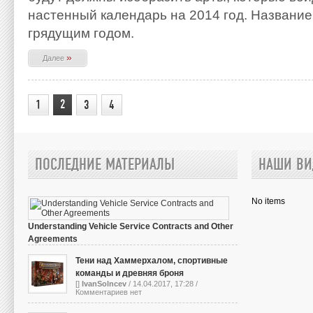
настенный календарь на 2014 год. Названи
грядущим годом.
»
Далее
2
1
3
4
ПОСЛЕДНИЕ МАТЕРИАЛЫ
НАШИ ВИ
No items
Understanding Vehicle Service Contracts and Other
Agreements
[]
IvanSolncev
/ 13.10.2023, 05:01 /
Комментариев нет
Тени над Хаммерхалом, спортивные
команды и древняя броня
[]
IvanSolncev
/ 14.04.2017, 17:28 /
Комментариев нет