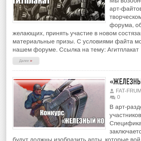
Мы возобн
арт-файтов
творческо
форума, о
желающих, принять участие в новом состяз
материальные призы. С условиями файта м
нашем форуме. Ссылка на тему: Агитплакат
»
Далее
«ЖЕЛЕЗНЫ
FAT-FRU
0
В арт-разд
участников
Специфика
заключаетс
будут должны изобразить арты, которые вой