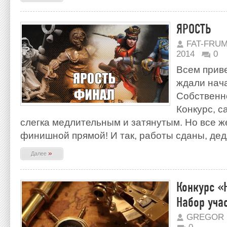
ЯРОСТЬ
FAT-FRU
2014
0
Всем приве
ждали нача
Собственн
Конкурс, с
слегка медлительным и затянутым. Но все 
финишной прямой! И так, работы сданы, де
»
Далее
Конкурс «
Набор уча
GREGOR 