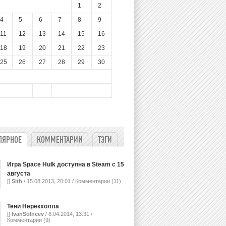
1
2
4
5
6
7
8
9
11
12
13
14
15
16
18
19
20
21
22
23
25
26
27
28
29
30
ЛЯРНОЕ
КОММЕНТАРИИ
ТЭГИ
Игра Space Hulk доступна в Steam с 15
августа
[]
Sith
/ 15.08.2013, 20:01 /
Комментарии (11)
Тени Нерекхолла
[]
IvanSolncev
/ 8.04.2014, 13:31 /
Комментарии (9)