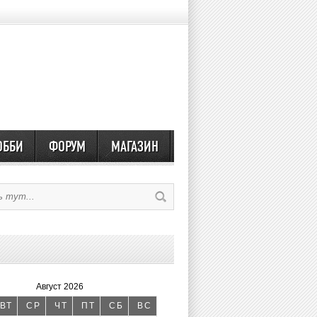
ОББИ
ФОРУМ
МАГАЗИН
Август 2026
ВТ
СР
ЧТ
ПТ
СБ
ВС