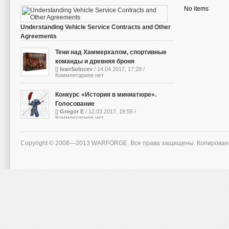
No items
Understanding Vehicle Service Contracts and Other
Agreements
[]
IvanSolncev
/ 13.10.2023, 05:01 /
Комментариев нет
Тени над Хаммерхалом, спортивные
команды и древняя броня
[]
IvanSolncev
/ 14.04.2017, 17:28 /
Комментариев нет
Конкурс «История в миниатюре».
Голосование
[]
Gregor E
/ 12.03.2017, 19:55 /
Комментариев нет
Copyright © 2008—2013 WARFORGE. Все права защищены. Копирован