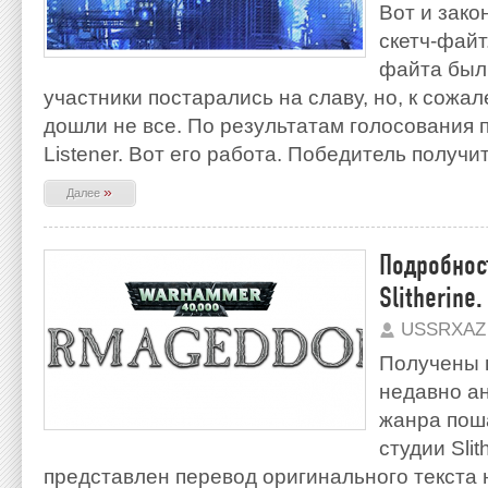
Вот и зако
скетч-файт
файта был
участники постарались на славу, но, к сожа
дошли не все. По результатам голосования
Listener. Вот его работа. Победитель получи
»
Далее
Подробнос
Slitherine
USSRXAZ
Получены 
недавно а
жанра поша
студии Slit
представлен перевод оригинального текста 